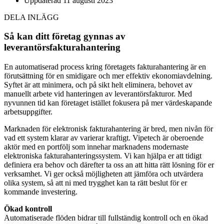
Uppdaterad
11 augusti 2023
DELA INLÄGG
Så kan ditt företag gynnas av
leverantörsfakturahantering
En automatiserad process kring företagets fakturahantering är en
förutsättning för en smidigare och mer effektiv ekonomiavdelning.
Syftet är att minimera, och på sikt helt eliminera, behovet av
manuellt arbete vid hanteringen av leverantörsfakturor. Med
nyvunnen tid kan företaget istället fokusera på mer värdeskapande
arbetsuppgifter.
Marknaden för elektronisk fakturahantering är bred, men nivån för
vad ett system klarar av varierar kraftigt. Vipetech är oberoende
aktör med en portfölj som innehar marknadens modernaste
elektroniska fakturahanteringssystem. Vi kan hjälpa er att tidigt
definiera era behov och därefter ta oss an att hitta rätt lösning för er
verksamhet. Vi ger också möjligheten att jämföra och utvärdera
olika system, så att ni med trygghet kan ta rätt beslut för er
kommande investering.
Ökad kontroll
Automatiserade flöden bidrar till fullständig kontroll och en ökad