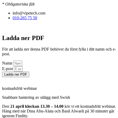
* Obligatoriska fält
info
@vipetech.com
010-265 75 50
Ladda ner PDF
För att ladda ner denna PDF behöver du först fylla i ditt namn och e-
post.
Namn
E-post
Ladda ner PDF
kostnadsfritt webinar
Snabbare hantering av utlägg med Swish
Den
21 april
klockan 13.30 – 14.00
kör vi ett kostnadsfritt webinar.
Häng med när Dina Abu-Alata och Basil Alwaeli på 30 minuter går
igenom Findity.