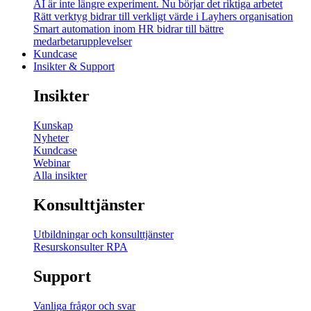
AI är inte längre experiment. Nu börjar det riktiga arbetet
Rätt verktyg bidrar till verkligt värde i Layhers organisation
Smart automation inom HR bidrar till bättre
medarbetarupplevelser
Kundcase
Insikter & Support
Insikter
Kunskap
Nyheter
Kundcase
Webinar
Alla insikter
Konsulttjänster
Utbildningar och konsulttjänster
Resurskonsulter RPA
Support
Vanliga frågor och svar