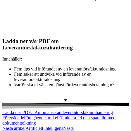
Ladda ner vår PDF om
Leverantörsfakturahantering
Innehåller:
Fem tips vid införandet av en leverantörsfakturalösning
Fem saker att undvika vid införande av en
leverantörsfakturalösning
Varför ska ni välja en tjänst för leverantörsbetalningar?
Ladda ner PDF: Automatiserad leverantörsfakturahantering
Föregående
Föregående artikel
Eliminera fel och spara tid med
dokumenttolkning
Nästa artikel
Artificiell Intelligens
Nästa