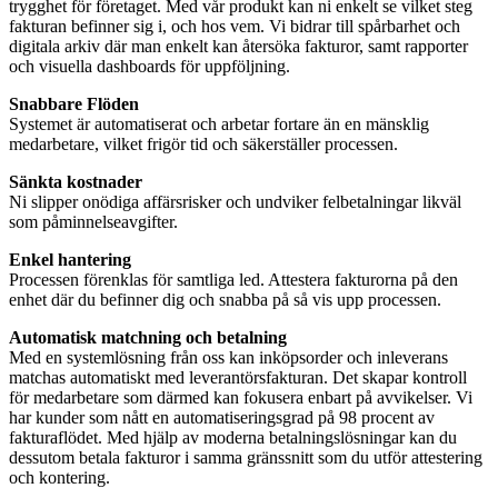
trygghet för företaget. Med vår produkt kan ni enkelt se vilket steg
fakturan befinner sig i, och hos vem. Vi bidrar till spårbarhet och
digitala arkiv där man enkelt kan återsöka fakturor, samt rapporter
och visuella dashboards för uppföljning.
Snabbare Flöden
Systemet är automatiserat och arbetar fortare än en mänsklig
medarbetare, vilket frigör tid och säkerställer processen.
Sänkta kostnader
Ni slipper onödiga affärsrisker och undviker felbetalningar likväl
som påminnelseavgifter.
Enkel hantering
Processen förenklas för samtliga led. Attestera fakturorna på den
enhet där du befinner dig och snabba på så vis upp processen.
Automatisk matchning och betalning
Med en systemlösning från oss kan inköpsorder och inleverans
matchas automatiskt med leverantörsfakturan. Det skapar kontroll
för medarbetare som därmed kan fokusera enbart på avvikelser. Vi
har kunder som nått en automatiseringsgrad på 98 procent av
fakturaflödet. Med hjälp av moderna betalningslösningar kan du
dessutom betala fakturor i samma gränssnitt som du utför attestering
och kontering.