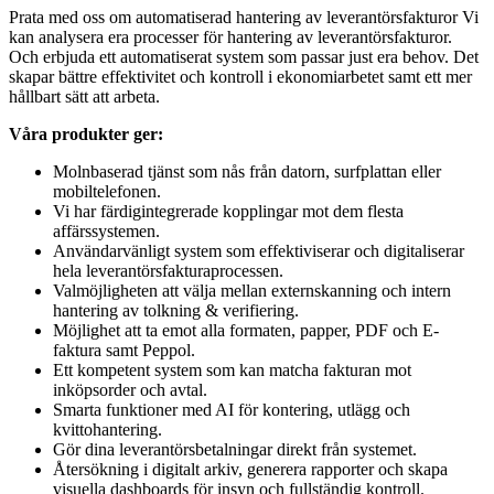
Prata med oss om automatiserad hantering av leverantörs­fakturor Vi
kan analysera era processer för hantering av leverantörsfakturor.
Och erbjuda ett automatiserat system som passar just era behov. Det
skapar bättre effektivitet och kontroll i ekonomiarbetet samt ett mer
hållbart sätt att arbeta.
Våra produkter ger:
Molnbaserad tjänst som nås från datorn, surfplattan eller
mobiltelefonen.
Vi har färdigintegrerade kopplingar mot dem flesta
affärssystemen.
Användarvänligt system som effektiviserar och digitaliserar
hela leverantörsfakturaprocessen.
Valmöjligheten att välja mellan externskanning och intern
hantering av tolkning & verifiering.
Möjlighet att ta emot alla formaten, papper, PDF och E-
faktura samt Peppol.
Ett kompetent system som kan matcha fakturan mot
inköpsorder och avtal.
Smarta funktioner med AI för kontering, utlägg och
kvittohantering.
Gör dina leverantörsbetalningar direkt från systemet.
Återsökning i digitalt arkiv, generera rapporter och skapa
visuella dashboards för insyn och fullständig kontroll.