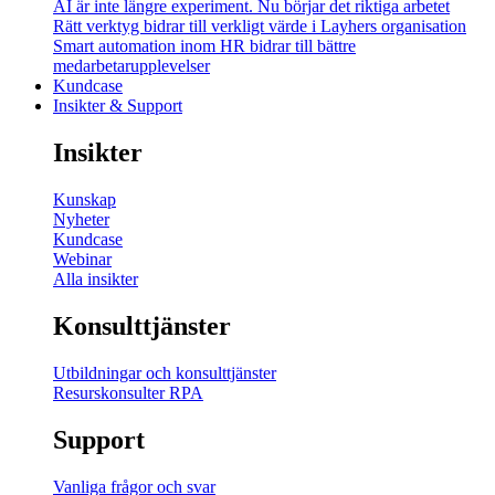
AI är inte längre experiment. Nu börjar det riktiga arbetet
Rätt verktyg bidrar till verkligt värde i Layhers organisation
Smart automation inom HR bidrar till bättre
medarbetarupplevelser
Kundcase
Insikter & Support
Insikter
Kunskap
Nyheter
Kundcase
Webinar
Alla insikter
Konsulttjänster
Utbildningar och konsulttjänster
Resurskonsulter RPA
Support
Vanliga frågor och svar