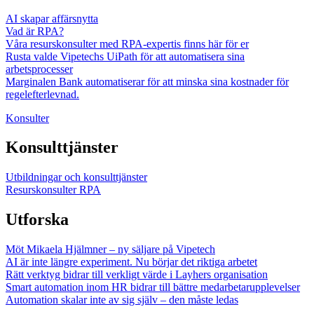
AI skapar affärsnytta
Vad är RPA?
Våra resurskonsulter med RPA-expertis finns här för er
Rusta valde Vipetechs UiPath för att automatisera sina
arbetsprocesser
Marginalen Bank automatiserar för att minska sina kostnader för
regelefterlevnad.
Konsulter
Konsulttjänster
Utbildningar och konsulttjänster
Resurskonsulter RPA
Utforska
Möt Mikaela Hjälmner – ny säljare på Vipetech
AI är inte längre experiment. Nu börjar det riktiga arbetet
Rätt verktyg bidrar till verkligt värde i Layhers organisation
Smart automation inom HR bidrar till bättre medarbetarupplevelser
Automation skalar inte av sig själv – den måste ledas