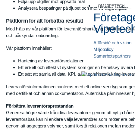
Följa upp utgifter mot uppsatta mål
OM VIPETECH
Analysera besparingar på djupet och mot verkliga utgifter
Företag
Plattform för att förbättra resultat
Vipetec
Med hjälp av vår plattform för leverantörshantering förbättras resul
och påskyndar onboarding.
Affärsidé och vision
Vår plattform innehåller:
Miljöpolicy
Samarbetspartners
Hantering av leverantörsrelationer
Ett enkelt och effektivt system som ger en helhetsvy av era l
Ett sätt att samla all data, KPI, avtal och historik kring leve
Leverantörsinformationen hanteras med ett online-verktyg som ger l
med certifikat och annan dokumentation. Autentiska påminnelser hjäl
Förbättra leverantörsprestandan
Generera högre värde från dina leverantörer genom att nyttja både kv
leverantörsbas kan ni enklare välja leverantörer som möter era behov
genom att aggregera volymer, samt förstå relationen mellan moder