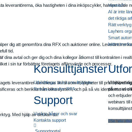
a leverantörerna, öka hastigheten i dina inköpscykler, hantera både 
Vipetech
AI är inte lä
det riktiga a
Rätt verktyg b
Layhers orga
Smart automa
bättre medar
lper dig att genomföra dina RFX och auktioner online. Leverantörer k
ull tid.
dina avtal och ger dig och dina kollegor åtkomst till kontrakten i realti
RT
ket i sin tur förbättrar företagets affärsvärde och processer.
Konsulttjänster
Utfo
Utbildningar och konsulttjänster
Vi hjälper di
agets leverantörer identifieras likväl som möjligheter till prisförhandlin
Resurskonsulter RPA
på en rad ol
iceras och berikas från olika system, och på så vis identifieras event
och erbjuder 
Support
webinars till
konsulttjänst
Vanliga frågor och svar
erktyg. Med hjälp av det kan du:
Kontakta support
Se hela utbu
Supportportal