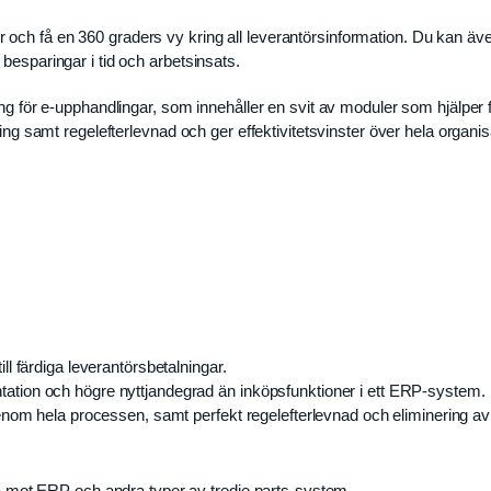
och få en 360 graders vy kring all leverantörsinformation. Du kan äve
besparingar i tid och arbetsinsats.
ng för e-upphandlingar, som innehåller en svit av moduler som hjälper fö
ring samt regelefterlevnad och ger effektivitetsvinster över hela organis
l färdiga leverantörsbetalningar.
ation och högre nyttjandegrad än inköpsfunktioner i ett ERP-system.
enom hela processen, samt perfekt regelefterlevnad och eliminering av 
era mot ERP och andra typer av tredje parts-system.