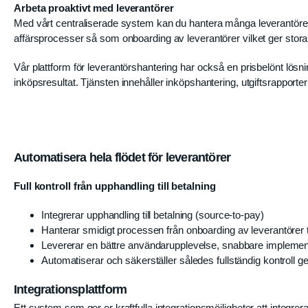
Arbeta proaktivt med leverantörer
Med vårt centraliserade system kan du hantera många leverantörer 
affärsprocesser så som onboarding av leverantörer vilket ger stora 
Vår plattform för leverantörshantering har också en prisbelönt lösni
inköpsresultat. Tjänsten innehåller inköpshantering, utgiftsrapporte
Automatisera hela flödet för leverantörer
Full kontroll från upphandling till betalning
Integrerar upphandling till betalning (source-to-pay)
Hanterar smidigt processen från onboarding av leverantörer til
Levererar en bättre användarupplevelse, snabbare implement
Automatiserar och säkerställer således fullständig kontroll g
Integrationsplattform
Ett system som ger er kraftfulla integrationsmöjligheter att integr