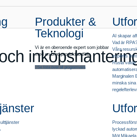
ng
Produkter &
Utfo
Teknologi
AI skapar af
Vad är RPA
Vi är en oberoende expert som jobbar
Våra resurs
 och inköpshanterin
med en bred produktportfölj.
expertis finn
Rusta valde 
Se lista över all programvara
automatiser
Marginalen B
minska sina 
regelefterle
jänster
Utfo
ulttjänster
Processförstå
A
lyckad auto
Möt Mikaela 