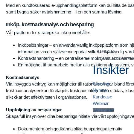
Med en kundfokuserad e-upphandlingsplattform kan du hitta de bäst
samt bygga säker avtalshantering – i en och samma lösning.
Inköp, kostnadsanalys och besparing
Vår plattform för strategiska inköp innehåller
Inköpslösningar – en användarvänlig inköpsplattform som hjä
information via en självserviceportal, vilket besparar dig värdef
KUNDCASE
Kontraktshantering – en centraliserad molntjänst som hanterar 
INSIKTER & SUPPO
En möjlighet till samarbete mellan alla existerande system, vil
Insikter
Kostnadsanalys
Kunskap
Via inbyggda verktyg kan möjligheter till rationaliseringar bland föret
Nyheter
kostnadsanalyser kan företagets kostnadsinformation städas, klassif
Kundcase
sikt ökar det effektiviteten i organisationen.
Webinar
Uppföljning av besparingar
Alla insikter
Skapa full insyn över dina besparingsinitiativ via vårt uppföljningsv
Dokumentera och godkänna olika besparingsalternativ