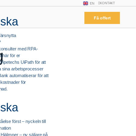
KONTAKT
EN
rska
Få offert
färsnytta
?
konsulter med RPA-
g
s här för er
Vipetechs UiPath för att
a sina arbetsprocesser
ank automatiserar för att
kostnader för
vnad.
rska
else först – nyckeln till
mation
Hjälmner – ny säljare på