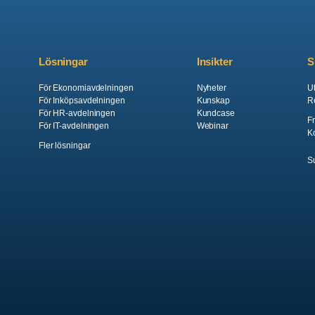
Lösningar
Insikter
S
För Ekonomiavdelningen
Nyheter
Ut
För Inköpsavdelningen
Kunskap
R
För HR-avdelningen
Kundcase
F
För IT-avdelningen
Webinar
K
Fler lösningar
S