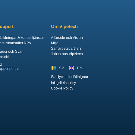
upport
Om Vipetech
bildningar & konsulttjänster
Affärsidé och Vision
esurskonsulter RPA
Miljö
Samarbetspartners
rågor och Svar
Jobba hos Vipetech
ontakt
SV
EN
upportportal
Samtyckesinställnignar
Integritetspolicy
Cookie Policy