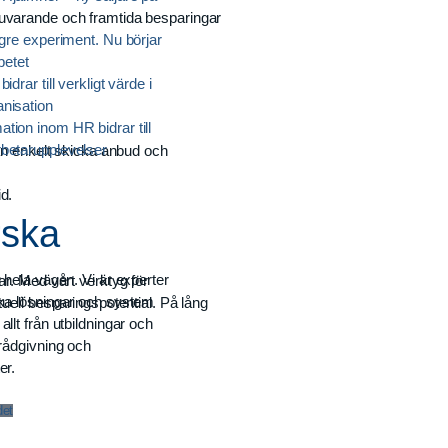
nuvarande och framtida besparingar
ngre experiment. Nu börjar
rbetet
idrar till verkligt värde i
nisation
tion inom HR bidrar till
betarupplevelser
an enkelt skicka anbud och
d.
rska
g hela vägen. Vi är experter
gar. Med vårt verktyg för
ika lösningar och system
uell besparingspotential. På lång
allt från utbildningar och
 rådgivning och
er.
det