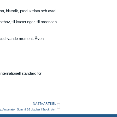
on, historik, produktdata och avtal.
v, till kvoteringar, till order och
tnadsdrivande moment. Även
nternationell standard för
NÄSTA ARTIKEL
g: Automation Summit 16 oktober i Stockholm!