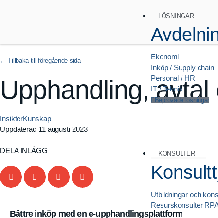
LÖSNINGAR
Avdelni
Ekonomi
Inköp / Supply chain
Personal / HR
Upphandling, avtal
IT / Teknik
Beprövade lösningar
Insikter
Kunskap
Uppdaterad
11 augusti 2023
DELA INLÄGG
KONSULTER
Konsultt
Utbildningar och kons
Resurskonsulter RP
Bättre inköp med en e-upphandlings­plattform