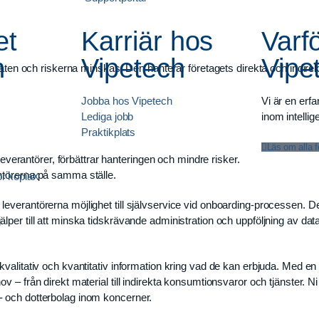
et
Karriär hos
Varf
h
Vipetech
Vipe
taten och riskerna minskas. Den hanterar företagets direkta och indirek
Jobba hos Vipetech
Vi är en erf
Lediga jobb
inom intellig
Praktikplats
Läs om alla 
everantörer, förbättrar hanteringen och mindre risker.
rantörerna på samma ställe.
X
everantörerna möjlighet till självservice vid onboarding-processen. D
per till att minska tidskrävande administration och uppföljning av data
alitativ och kvantitativ information kring vad de kan erbjuda. Med en d
 – från direkt material till indirekta konsumtionsvaror och tjänster. N
- och dotterbolag inom koncerner.