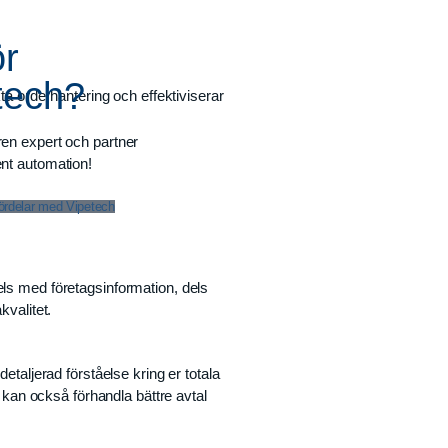
ör
tech?
ta orderhantering och effektiviserar
aren expert och partner
ent automation!
fördelar med Vipetech
els med företagsinformation, dels
kvalitet.
etaljerad förståelse kring er totala
i kan också förhandla bättre avtal