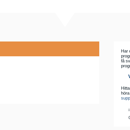
Har 
prog
få sv
prog
Hitta
höra 
supp