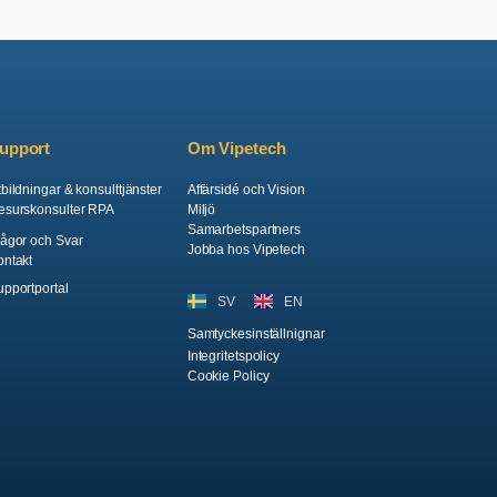
upport
Om Vipetech
bildningar & konsulttjänster
Affärsidé och Vision
esurskonsulter RPA
Miljö
Samarbetspartners
rågor och Svar
Jobba hos Vipetech
ontakt
upportportal
SV
EN
Samtyckesinställnignar
Integritetspolicy
Cookie Policy