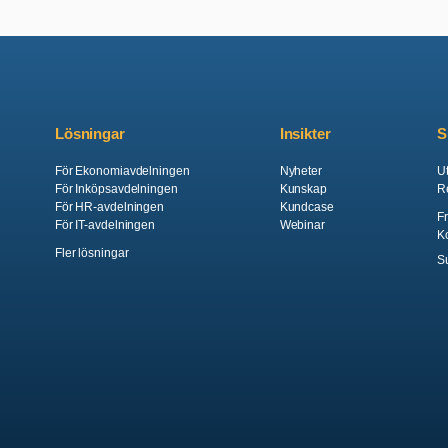
Lösningar
Insikter
S
För Ekonomiavdelningen
Nyheter
Ut
För Inköpsavdelningen
Kunskap
R
För HR-avdelningen
Kundcase
F
För IT-avdelningen
Webinar
K
Fler lösningar
S