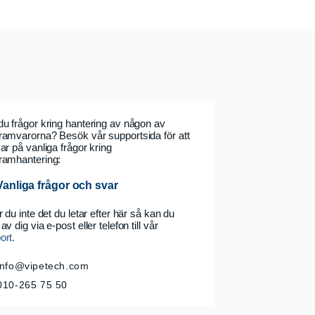
du frågor kring hantering av någon av
ramvarorna? Besök vår supportsida för att
ar på vanliga frågor kring
ramhantering:
Vanliga frågor och svar
r du inte det du letar efter här så kan du
av dig via e-post eller telefon till vår
ort.
info
@vipetech.com
010-265 75 50