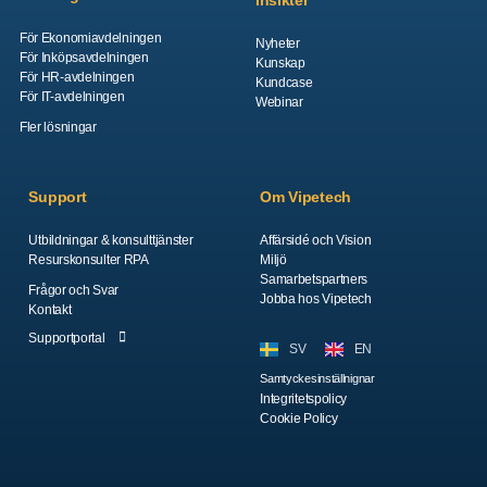
För Ekonomiavdelningen
Nyheter
För Inköpsavdelningen
Kunskap
För HR-avdelningen
Kundcase
För IT-avdelningen
Webinar
Fler lösningar
Support
Om Vipetech
Utbildningar & konsulttjänster
Affärsidé och Vision
Resurskonsulter RPA
Miljö
Samarbetspartners
Frågor och Svar
Jobba hos Vipetech
Kontakt
Supportportal
SV
EN
Samtyckesinställnignar
Integritetspolicy
Cookie Policy