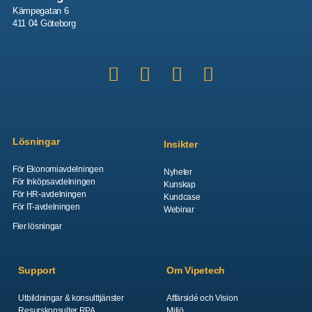
Kämpegatan 6
411 04 Göteborg
Lösningar
Insikter
För Ekonomiavdelningen
Nyheter
För Inköpsavdelningen
Kunskap
För HR-avdelningen
Kundcase
För IT-avdelningen
Webinar
Fler lösningar
Support
Om Vipetech
Utbildningar & konsulttjänster
Affärsidé och Vision
Resurskonsulter RPA
Miljö