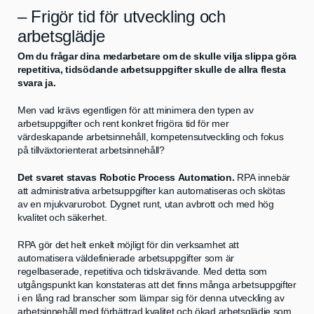
– Frigör tid för utveckling och
arbetsglädje
Om du frågar dina medarbetare om de skulle vilja slippa göra
repetitiva, tidsödande arbetsuppgifter skulle de allra flesta
svara ja.
Men vad krävs egentligen för att minimera den typen av
arbetsuppgifter och rent konkret frigöra tid för mer
värdeskapande arbetsinnehåll, kompetensutveckling och fokus
på tillväxtorienterat arbetsinnehåll?
Det svaret stavas Robotic Process Automation.
RPA innebär
att administrativa arbetsuppgifter kan automatiseras och skötas
av en mjukvarurobot. Dygnet runt, utan avbrott och med hög
kvalitet och säkerhet.
RPA gör det helt enkelt möjligt för din verksamhet att
automatisera väldefinierade arbetsuppgifter som är
regelbaserade, repetitiva och tidskrävande. Med detta som
utgångspunkt kan konstateras att det finns många arbetsuppgifter
i en lång rad branscher som lämpar sig för denna utveckling av
arbetsinnehåll med förbättrad kvalitet och ökad arbetsglädje som