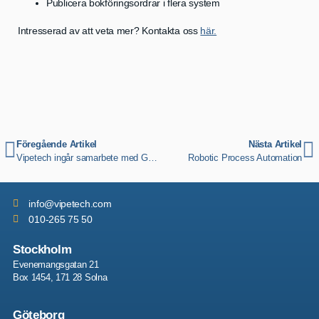
Publicera bokföringsordrar i flera system
Intresserad av att veta mer? Kontakta oss
här.
Föregående Artikel
Nästa Artikel
Vipetech ingår samarbete med GC Solutions
Robotic Process Automation
info
@vipetech.com
010-265 75 50
Stockholm
Evenemangsgatan 21
Box 1454, 171 28 Solna
Göteborg