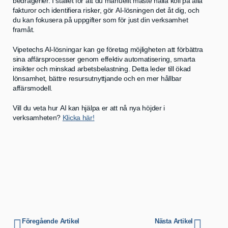
bedrägerier. I stället för att du manuellt måste hålla koll på alla
fakturor och identifiera risker, gör AI-lösningen det åt dig, och
du kan fokusera på uppgifter som för just din verksamhet
framåt.
Vipetechs AI-lösningar kan ge företag möjligheten att förbättra
sina affärsprocesser genom effektiv automatisering, smarta
insikter och minskad arbetsbelastning. Detta leder till ökad
lönsamhet, bättre resursutnyttjande och en mer hållbar
affärsmodell.
Vill du veta hur AI kan hjälpa er att nå nya höjder i
verksamheten?
Klicka här!
Föregående Artikel
Nästa Artikel