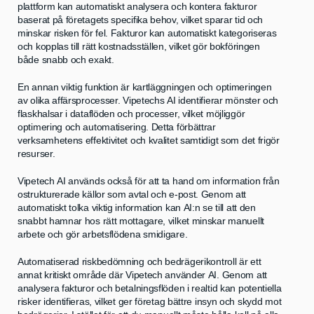
plattform kan automatiskt analysera och kontera fakturor
baserat på företagets specifika behov, vilket sparar tid och
minskar risken för fel. Fakturor kan automatiskt kategoriseras
och kopplas till rätt kostnadsställen, vilket gör bokföringen
både snabb och exakt.
En annan viktig funktion är kartläggningen och optimeringen
av olika affärsprocesser. Vipetechs AI identifierar mönster och
flaskhalsar i dataflöden och processer, vilket möjliggör
optimering och automatisering. Detta förbättrar
verksamhetens effektivitet och kvalitet samtidigt som det frigör
resurser.
Vipetech AI används också för att ta hand om information från
ostrukturerade källor som avtal och e-post. Genom att
automatiskt tolka viktig information kan AI:n se till att den
snabbt hamnar hos rätt mottagare, vilket minskar manuellt
arbete och gör arbetsflödena smidigare.
Automatiserad riskbedömning och bedrägerikontroll är ett
annat kritiskt område där Vipetech använder AI. Genom att
analysera fakturor och betalningsflöden i realtid kan potentiella
risker identifieras, vilket ger företag bättre insyn och skydd mot