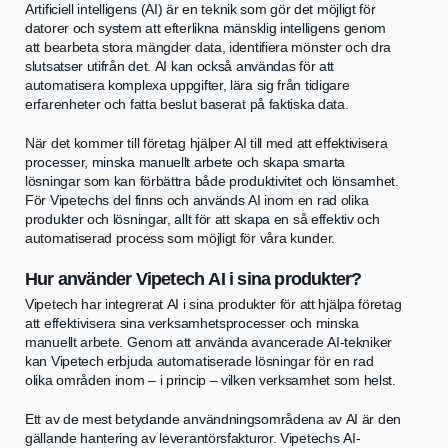
Artificiell intelligens (AI) är en teknik som gör det möjligt för
datorer och system att efterlikna mänsklig intelligens genom
att bearbeta stora mängder data, identifiera mönster och dra
slutsatser utifrån det. AI kan också användas för att
automatisera komplexa uppgifter, lära sig från tidigare
erfarenheter och fatta beslut baserat på faktiska data.
När det kommer till företag hjälper AI till med att effektivisera
processer, minska manuellt arbete och skapa smarta
lösningar som kan förbättra både produktivitet och lönsamhet.
För Vipetechs del finns och används AI inom en rad olika
produkter och lösningar, allt för att skapa en så effektiv och
automatiserad process som möjligt för våra kunder.
Hur använder Vipetech AI i sina produkter?
Vipetech har integrerat AI i sina produkter för att hjälpa företag
att effektivisera sina verksamhetsprocesser och minska
manuellt arbete. Genom att använda avancerade AI-tekniker
kan Vipetech erbjuda automatiserade lösningar för en rad
olika områden inom – i princip – vilken verksamhet som helst.
Ett av de mest betydande användningsområdena av AI är den
gällande hantering av leverantörsfakturor. Vipetechs AI-