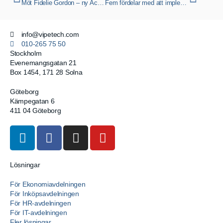
Möt Fidelie Gordon – ny Account Manager på Vipetech!
Fem fördelar med att implementera RPA i verksamheten
info
@vipetech.com
010-265 75 50
Stockholm
Evenemangsgatan 21
Box 1454, 171 28 Solna
Göteborg
Kämpegatan 6
411 04 Göteborg
Lösningar
För Ekonomiavdelningen
För Inköpsavdelningen
För HR-avdelningen
För IT-avdelningen
Fler lösningar