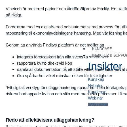
Vipetech är preferred partner och återförsäljare av Findity. En plattf
på riktigt.
Fördelarna med en digitaliserad och automatiserad process för utl
rapportering till ekonomiavdelningens hantering. Med vår lösning ka
Genom att använda Finditys plattform är det möjligt att
KUNDCASE
INSIKTER & SUPPO
integrera företagskort från alla svenska storbanker.
Insikter
rapportera kvitto direkt vid köp
samla all dokumentation på ett ställe vilket underlättar såväl
öka spårbarhet vilket minskar risken för felaktigheter
Kunskap
Nyheter
”Ett digitalt verktyg för utläggshantering sparar tid i hela företaget
Kundcase
riskera borttappade kvitton och slita med manuella processer i flera
Webinar
Alla insikter
Redo att effektivisera utläggshantering?