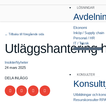
LÖSNINGAR
Avdelni
Ekonomi
Inköp / Supply chain
Personal / HR
Utläggshantering ha
IT / Teknik
Beprövade lösningar
Insikter
Nyheter
24 mars 2025
KONSULTER
DELA INLÄGG
Konsultt
Utbildningar och kons
Resurskonsulter RP