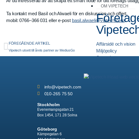
Är du intresserad av att skapa ett smart flöde för ditt företags utl
OM VIPETECH
Ta kontakt med Basil och Alwaeli för en diskussion och offert,
Företag
mobil: 0766–366 031 eller e-post
basil.alwaeli@viptech.com
.
Vipetec
FÖREGÅENDE ARTIKEL
Affärsidé och vision
Miljöpolicy
Vipetech utsett till årets partner av MediusGo
Samarbetspartners
info
@vipetech.com
010-265 75 50
Stockholm
Evenemangsgatan 21
Box 1454, 171 28 Solna
Göteborg
Kämpegatan 6