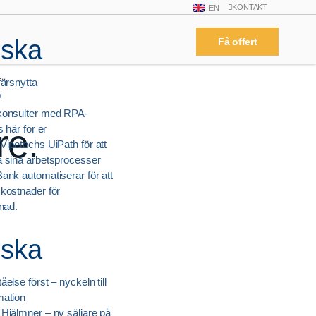
KONTAKT
EN
rska
Få offert
färsnytta
?
konsulter med RPA-
re.
s här för er
Vipetechs UiPath för att
a sina arbetsprocesser
ank automatiserar för att
kostnader för
vnad.
rska
else först – nyckeln till
mation
Hjälmner – ny säljare på