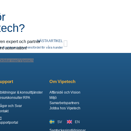
ör
tech?
aren expert och partner
NÄSTA ARTIKEL
ent automation!
k AI skapar konkurrensfördel för våra kunder
fördelar med Vipetech
upport
Om Vipetech
bildningar & konsulttjänster
Affärsidé och Vision
esurskonsulter RPA
Miljö
Samarbetspartners
rågor och Svar
Jobba hos Vipetech
ontakt
SV
EN
upportportal
Samtyckesinställnignar