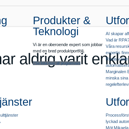
ng
Produkter &
Utfo
Teknologi
AI skapar af
Vad är RPA
Vi är en oberoende expert som jobbar
Våra resurs
med en bred produktportfölj.
r aldrig varit enkla
expertis finn
Rusta valde 
Se lista över all programvara
automatiser
Marginalen B
minska sina 
regelefterle
jänster
Utfo
ulttjänster
Processförstå
A
lyckad auto
Möt Mikaela 