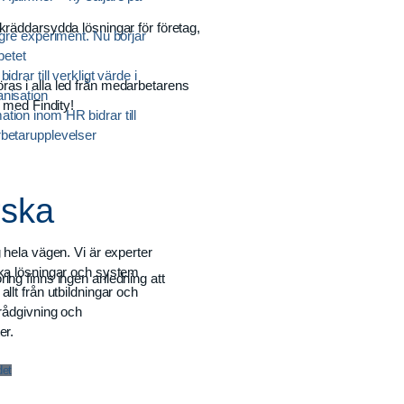
 skräddarsydda lösningar för företag,
ngre experiment. Nu börjar
rbetet
idrar till verkligt värde i
ras i alla led från medarbetarens
nisation
 med Findity!
tion inom HR bidrar till
betarupplevelser
rska
g hela vägen. Vi är experter
ika lösningar och system
öring finns ingen anledning att
allt från utbildningar och
 rådgivning och
er.
det