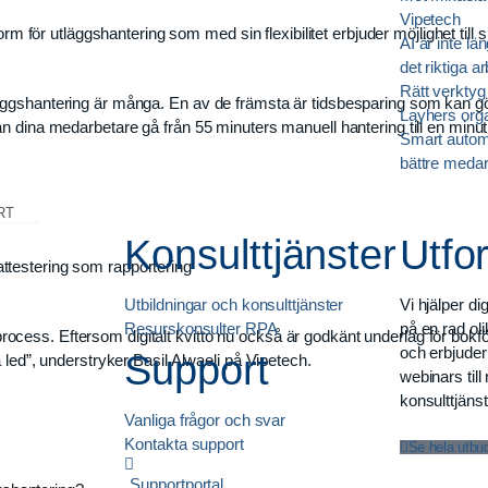
Vipetech
orm för utläggshantering som med sin flexibilitet erbjuder möjlighet till
AI är inte lä
det riktiga a
Rätt verktyg b
äggshantering är många. En av de främsta är tidsbesparing som kan gö
Layhers orga
n dina medarbetare gå från 55 minuters manuell hantering till en minut
Smart automa
bättre medar
RT
Konsulttjänster
Utfo
 attestering som rapportering
Utbildningar och konsulttjänster
Vi hjälper di
Resurskonsulter RPA
på en rad ol
s process. Eftersom digitalt kvitto nu också är godkänt underlag för bokf
och erbjuder 
Support
 led”, understryker Basil Alwaeli på Vipetech.
webinars till
konsulttjänst
Vanliga frågor och svar
Kontakta support
Se hela utbu
Supportportal