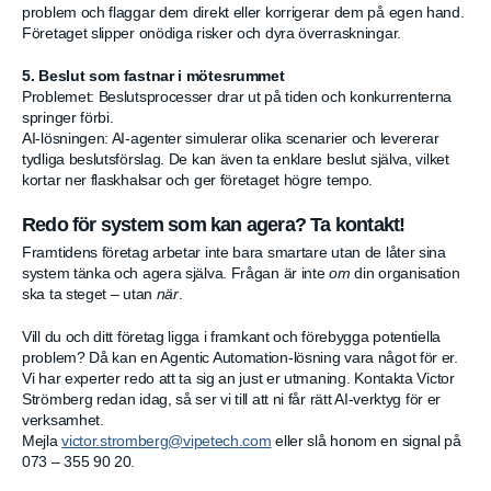
problem och flaggar dem direkt eller korrigerar dem på egen hand.
Företaget slipper onödiga risker och dyra överraskningar.
5. Beslut som fastnar i mötesrummet
Problemet: Beslutsprocesser drar ut på tiden och konkurrenterna
springer förbi.
AI-lösningen: AI-agenter simulerar olika scenarier och levererar
tydliga beslutsförslag. De kan även ta enklare beslut själva, vilket
kortar ner flaskhalsar och ger företaget högre tempo.
Redo för system som kan agera? Ta kontakt!
Framtidens företag arbetar inte bara smartare utan de låter sina
system tänka och agera själva. Frågan är inte
om
din organisation
ska ta steget – utan
när
.
Vill du och ditt företag ligga i framkant och förebygga potentiella
problem? Då kan en Agentic Automation-lösning vara något för er.
Vi har experter redo att ta sig an just er utmaning. Kontakta Victor
Strömberg redan idag, så ser vi till att ni får rätt AI-verktyg för er
verksamhet.
Mejla
victor.stromberg@vipetech.com
eller slå honom en signal på
073 – 355 90 20.