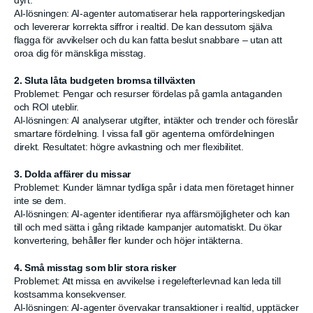
dyrt.
AI-lösningen: AI-agenter automatiserar hela rapporteringskedjan
och levererar korrekta siffror i realtid. De kan dessutom själva
flagga för avvikelser och du kan fatta beslut snabbare – utan att
oroa dig för mänskliga misstag.
2. Sluta låta budgeten bromsa tillväxten
Problemet: Pengar och resurser fördelas på gamla antaganden
och ROI uteblir.
AI-lösningen: AI analyserar utgifter, intäkter och trender och föreslår
smartare fördelning. I vissa fall gör agenterna omfördelningen
direkt. Resultatet: högre avkastning och mer flexibilitet.
3. Dolda affärer du missar
Problemet: Kunder lämnar tydliga spår i data men företaget hinner
inte se dem.
AI-lösningen: AI-agenter identifierar nya affärsmöjligheter och kan
till och med sätta i gång riktade kampanjer automatiskt. Du ökar
konvertering, behåller fler kunder och höjer intäkterna.
4. Små misstag som blir stora risker
Problemet: Att missa en avvikelse i regelefterlevnad kan leda till
kostsamma konsekvenser.
AI-lösningen: AI-agenter övervakar transaktioner i realtid, upptäcker