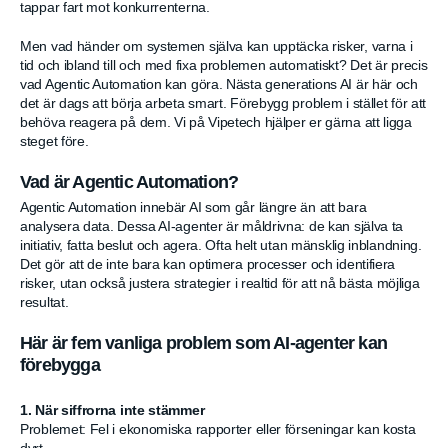
tappar fart mot konkurrenterna.
Men vad händer om systemen själva kan upptäcka risker, varna i
tid och ibland till och med fixa problemen automatiskt? Det är precis
vad Agentic Automation kan göra. Nästa generations AI är här och
det är dags att börja arbeta smart. Förebygg problem i stället för att
behöva reagera på dem. Vi på Vipetech hjälper er gärna att ligga
steget före.
Vad är Agentic Automation?
Agentic Automation innebär AI som går längre än att bara
analysera data. Dessa AI-agenter är måldrivna: de kan själva ta
initiativ, fatta beslut och agera. Ofta helt utan mänsklig inblandning.
Det gör att de inte bara kan optimera processer och identifiera
risker, utan också justera strategier i realtid för att nå bästa möjliga
resultat.
Här är fem vanliga problem som AI-agenter kan
förebygga
1. När siffrorna inte stämmer
Problemet: Fel i ekonomiska rapporter eller förseningar kan kosta