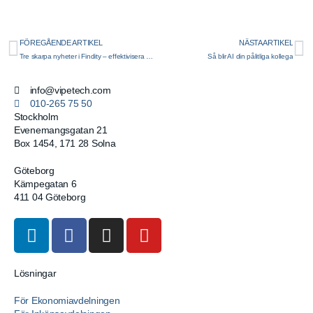
FÖREGÅENDE ARTIKEL
NÄSTA ARTIKEL
Tre skarpa nyheter i Findity – effektivisera din utläggshantering
Så blir AI din pålitliga kollega
info
@vipetech.com
010-265 75 50
Stockholm
Evenemangsgatan 21
Box 1454, 171 28 Solna
Göteborg
Kämpegatan 6
411 04 Göteborg
Lösningar
För Ekonomiavdelningen